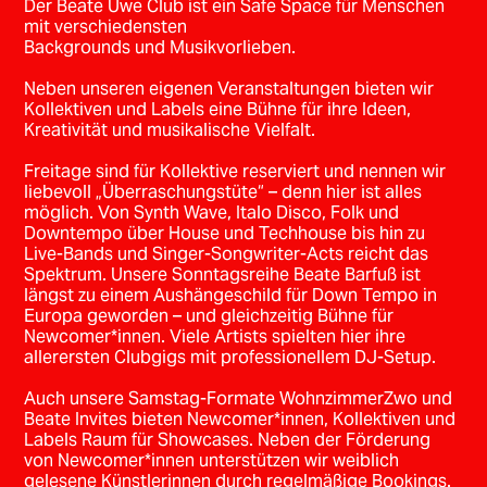
Der Beate Uwe Club ist ein Safe Space für Menschen
mit verschiedensten
Backgrounds und Musikvorlieben.
Neben unseren eigenen Veranstaltungen bieten wir
Kollektiven und Labels eine Bühne für ihre Ideen,
Kreativität und musikalische Vielfalt.
Freitage sind für Kollektive reserviert und nennen wir
liebevoll „Überraschungstüte“ – denn hier ist alles
möglich. Von Synth Wave, Italo Disco, Folk und
Downtempo über House und Techhouse bis hin zu
Live-Bands und Singer-Songwriter-Acts reicht das
Spektrum. Unsere Sonntagsreihe Beate Barfuß ist
längst zu einem Aushängeschild für Down Tempo in
Europa geworden – und gleichzeitig Bühne für
Newcomer*innen. Viele Artists spielten hier ihre
allerersten Clubgigs mit professionellem DJ-Setup.
Auch unsere Samstag-Formate WohnzimmerZwo und
Beate Invites bieten Newcomer*innen, Kollektiven und
Labels Raum für Showcases. Neben der Förderung
von Newcomer*innen unterstützen wir weiblich
gelesene Künstlerinnen durch regelmäßige Bookings.