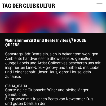
TAG DER CLUBKULTUR
About
WohnzimmerZWO und Beate Invites /// HOUSE
QUEENS
Programm
Samstags lädt Beate ein, sich in bekanntem wohligen
Ambiente handverlesene Showcases zu genießen.
Podcast
Junge Labels und Artist Collectives bescheren uns mit
inspirierten Line-Ups – groovy und treibend, mit Liebe
und Leidenschaft. Unser Haus, deren House, dein
Festival Recap
Zuhause.
Award Jury
maria_maria
Starte deine Clubnacht früher und bleibe länger:
DE
gemütliches
Eingrooven mit frischen Beats von Newcomer-DJs
und guten Deals an der
EN