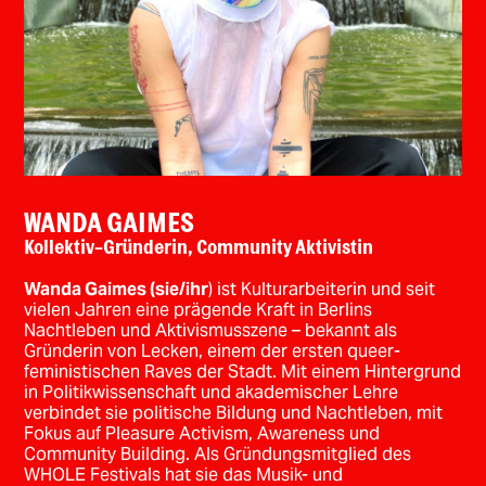
WANDA GAIMES
Kollektiv-Gründerin, Community Aktivistin
Wanda Gaimes (sie/ihr
)
ist Kulturarbeiterin und seit
vielen Jahren eine prägende Kraft in Berlins
Nachtleben und Aktivismusszene – bekannt als
Gründerin von Lecken, einem der ersten queer-
feministischen Raves der Stadt. Mit einem Hintergrund
in Politikwissenschaft und akademischer Lehre
verbindet sie politische Bildung und Nachtleben, mit
Fokus auf Pleasure Activism, Awareness und
Community Building. Als Gründungsmitglied des
WHOLE Festivals hat sie das Musik- und