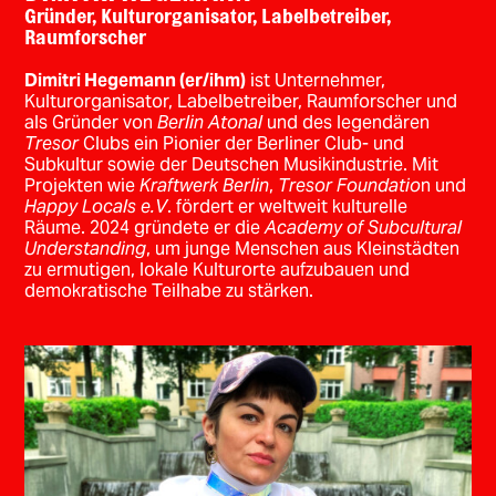
Gründer, Kulturorganisator, Labelbetreiber,
Raumforscher
Dimitri Hegemann (er/ihm)
ist Unternehmer,
Kulturorganisator, Labelbetreiber, Raumforscher und
als Gründer von
Berlin Atonal
und des legendären
Tresor
Clubs ein Pionier der Berliner Club- und
Subkultur sowie der Deutschen Musikindustrie. Mit
Projekten wie
Kraftwerk Berlin
,
Tresor Foundatio
n und
Happy Locals e.V
. fördert er weltweit kulturelle
Räume. 2024 gründete er die
Academy of Subcultural
Understanding
, um junge Menschen aus Kleinstädten
zu ermutigen, lokale Kulturorte aufzubauen und
demokratische Teilhabe zu stärken.