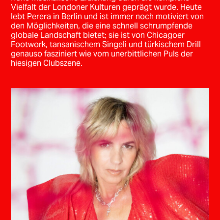
Vielfalt der Londoner Kulturen geprägt wurde. Heute
lebt Perera in Berlin und ist immer noch motiviert von
den Möglichkeiten, die eine schnell schrumpfende
globale Landschaft bietet; sie ist von Chicagoer
Footwork, tansanischem Singeli und türkischem Drill
genauso fasziniert wie vom unerbittlichen Puls der
hiesigen Clubszene.