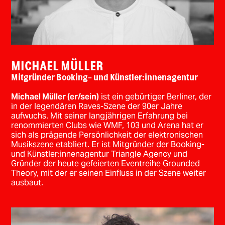
MICHAEL MÜLLER
Mitgründer Booking- und Künstler:innenagentur
Michael Müller (er/sein)
ist ein gebürtiger Berliner, der
in der legendären Raves-Szene der 90er Jahre
aufwuchs. Mit seiner langjährigen Erfahrung bei
renommierten Clubs wie WMF, 103 und Arena hat er
sich als prägende Persönlichkeit der elektronischen
Musikszene etabliert. Er ist Mitgründer der Booking-
und Künstler:innenagentur Triangle Agency und
Gründer der heute gefeierten Eventreihe Grounded
Theory, mit der er seinen Einfluss in der Szene weiter
ausbaut.