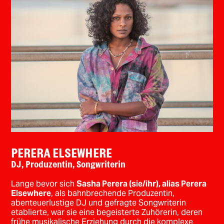
PERERA ELSEWHERE
DJ, Produzentin, Songwriterin
Lange bevor sich
Sasha Perera (sie/ihr), alias Perera
Elsewhere
, als bahnbrechende Produzentin,
abenteuerlustige DJ und gefragte Songwriterin
etablierte, war sie eine begeisterte Zuhörerin, deren
frühe musikalische Erziehung durch die komplexe