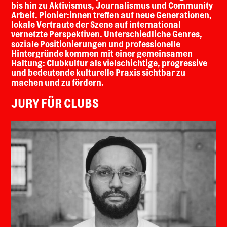
bis hin zu Aktivismus, Journalismus und Community
Arbeit. Pionier:innen treffen auf neue Generationen,
lokale Vertraute der Szene auf international
vernetzte Perspektiven. Unterschiedliche Genres,
soziale Positionierungen und professionelle
Hintergründe kommen mit einer gemeinsamen
Haltung: Clubkultur als vielschichtige, progressive
und bedeutende kulturelle Praxis sichtbar zu
machen und zu fördern.
JURY FÜR CLUBS