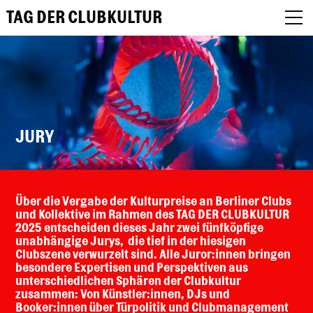
TAG DER CLUBKULTUR
About
JURY
Programm
Podcast
Über die Vergabe der Kulturpreise an Berliner Clubs
Festival Recap
und Kollektive im Rahmen des TAG DER CLUBKULTUR
2025 entscheiden dieses Jahr zwei fünfköpfige
unabhängige Jurys, die tief in der hiesigen
Award Jury
Clubszene verwurzelt sind. Alle Juror:innen bringen
besondere Expertisen und Perspektiven aus
DE
unterschiedlichen Sphären der Clubkultur
zusammen: Von Künstler:innen, DJs und
EN
Booker:innen über Türpolitik und Clubmanagement