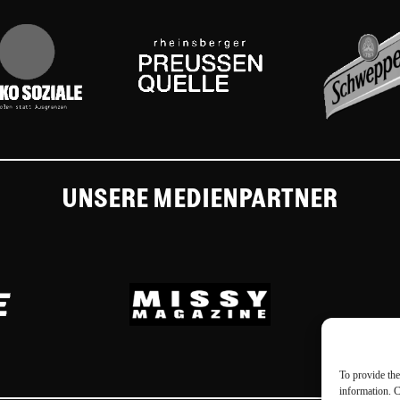
UNSERE MEDIENPARTNER
To provide the
information. C