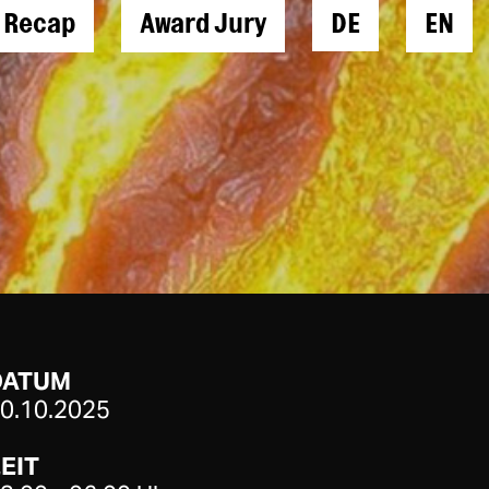
l Recap
Award Jury
DE
EN
DATUM
0.10.2025
EIT