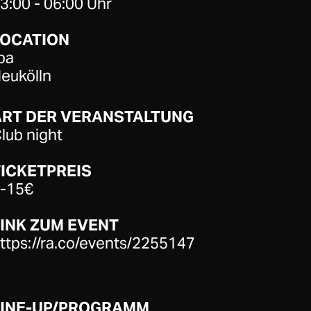
3:00 - 06:00 Uhr
LOCATION
ba
eukölln
ART DER VERANSTALTUNG
lub night
ICKETPREIS
-15€
INK ZUM EVENT
ttps://ra.co/events/2255147
LINE-UP/PROGRAMM