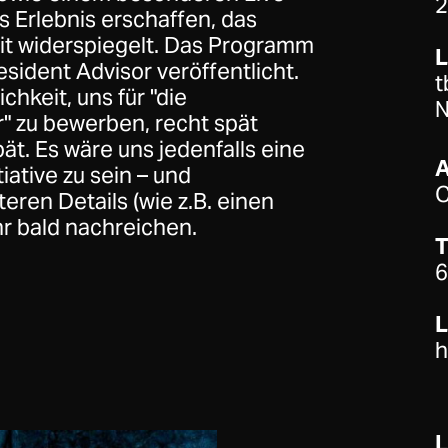
2
 Erlebnis erschaffen, das
t widerspiegelt. Das Programm
sident Advisor veröffentlicht.
t
chkeit, uns für "die
N
r" zu bewerben, recht spät
pät. Es wäre uns jedenfalls eine
tiative zu sein – und
C
teren Details (wie z.B. einen
hr bald nachreichen.
T
6
L
h