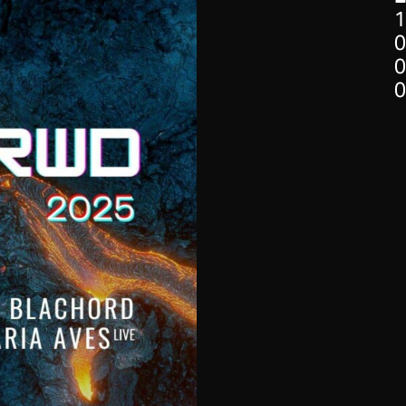
1
0
0
0