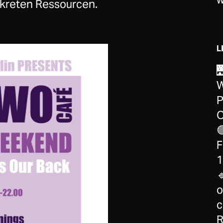
nkreten Ressourcen.
L

W
P
O

F
1

o
c
R