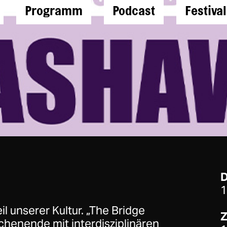
Programm
Podcast
Festiva
1
l unserer Kultur. „The Bridge
Z
ochenende mit interdisziplinären