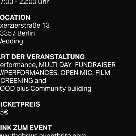
7:00 - 22:00 Uhr
LOCATION
xerzierstraße 13
3357 Berlin
edding
ART DER VERANSTALTUNG
erformance, MULTI DAY- FUNDRAISER
/PERFORMANCES, OPEN MIC, FILM
CREENING and
OOD plus Community building
ICKETPREIS
5€
INK ZUM EVENT
ww.thebswc.eventbrite.com