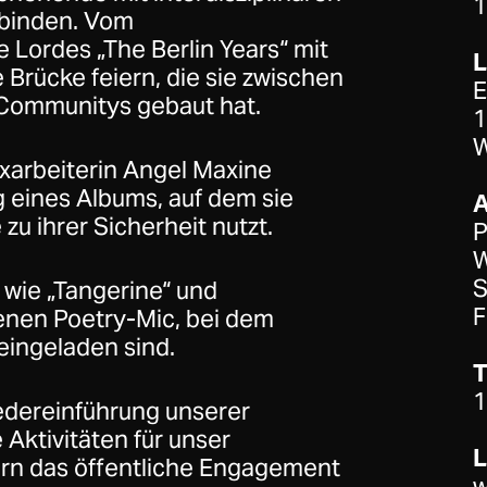
1
rbinden. Vom
e Lordes „The Berlin Years“ mit
 Brücke feiern, die sie zwischen
E
Communitys gebaut hat.
1
W
exarbeiterin Angel Maxine
g eines Albums, auf dem sie
 zu ihrer Sicherheit nutzt.
P
W
S
 wie „Tangerine“ und
F
enen Poetry-Mic, bei dem
eingeladen sind.
T
1
dereinführung unserer
ktivitäten für unser
L
rn das öffentliche Engagement
w