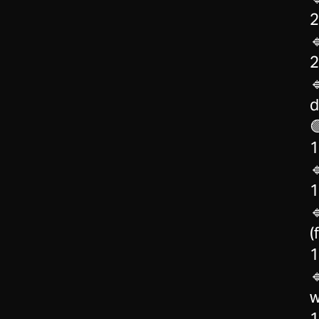
2

2


1

1

(
1

w
1