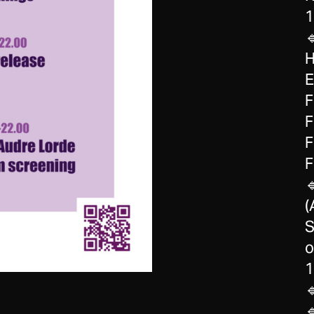
1

H
E
F
F
F
F

(
S
o
1

