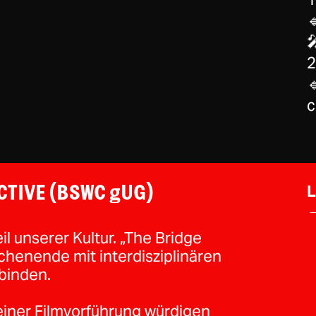


2

c
L
CTIVE (BSWC gUG)
→
l unserer Kultur. „The Bridge
ochenende mit interdisziplinären
rbinden.
 einer Filmvorführung würdigen