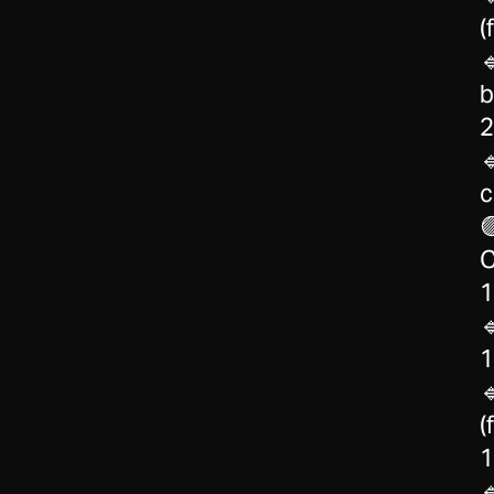
(

b
2

c

C
1

1

(
1
