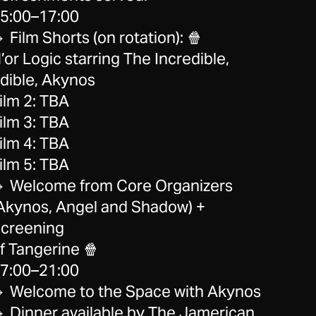
5:00–17:00
 Film Shorts (on rotation): 🍿
’or Logic starring The Incredible,
dible, Akynos
ilm 2: TBA
ilm 3: TBA
ilm 4: TBA
ilm 5: TBA
 Welcome from Core Organizers
Akynos, Angel and Shadow) +
creening
f Tangerine 🍿
7:00–21:00
 Welcome to the Space with Akynos
 Dinner available by The Jamerican