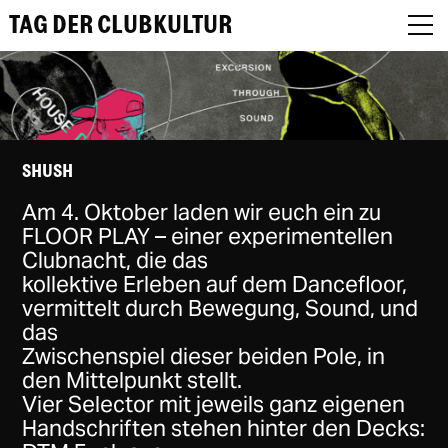
TAG DER CLUBKULTUR
About
SHUSH
Am 4. Oktober laden wir euch ein zu
Programm
FLOOR PLAY – einer experimentellen
Clubnacht, die das
Podcast
kollektive Erleben auf dem Dancefloor,
vermittelt durch Bewegung, Sound, und
Festival Recap
das
Award Jury
Zwischenspiel dieser beiden Pole, in
den Mittelpunkt stellt.
DE
Vier Selector mit jeweils ganz eigenen
Handschriften stehen hinter den Decks:
EN