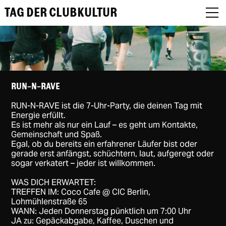
TAG DER CLUBKULTUR
About
RUN-N-RAVE
RUN-N-RAVE ist die 7-Uhr-Party, die deinen Tag mit
Programm
Energie erfüllt.
​Es ist mehr als nur ein Lauf – es geht um Kontakte,
Podcast
Gemeinschaft und Spaß.
Egal, ob du bereits ein erfahrener Läufer bist oder
gerade erst anfängst, schüchtern, laut, aufgeregt oder
Festival Recap
sogar verkatert – jeder ist willkommen.
Award Jury
WAS DICH ERWARTET:
TREFFEN IM: Coco Cafe @ CIC Berlin,
DE
Lohmühlenstraße 65
WANN: Jeden Donnerstag pünktlich um 7:00 Uhr
JA zu: Gepäckabgabe, Kaffee, Duschen und
EN