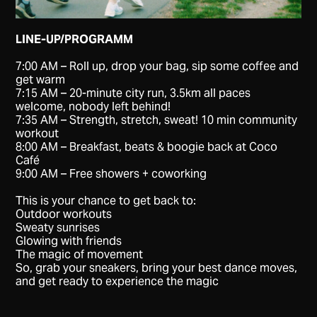
LINE-UP/PROGRAMM
7:00 AM – Roll up, drop your bag, sip some coffee and
get warm
​7:15 AM – 20-minute city run, 3.5km all paces
welcome, nobody left behind!
​7:35 AM – Strength, stretch, sweat! 10 min community
workout
​8:00 AM – Breakfast, beats & boogie back at Coco
Café
​9:00 AM – Free showers + coworking
​This is your chance to get back to:
​Outdoor workouts
​Sweaty sunrises
​Glowing with friends
​The magic of movement
​So, grab your sneakers, bring your best dance moves,
and get ready to experience the magic