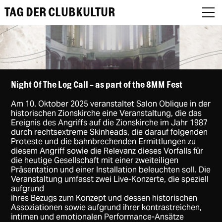
TAG DER CLUBKULTUR
About
Night Of The Log Call - as part of the 8MM Fest
Am 10. Oktober 2025 veranstaltet Salon Oblique in der
Programm
historischen Zionskirche eine Veranstaltung, die das
Ereignis des Angriffs auf die Zionskirche im Jahr 1987
Podcast
durch rechtsextreme Skinheads, die darauf folgenden
Proteste und die bahnbrechenden Ermittlungen zu
diesem Angriff sowie die Relevanz dieses Vorfalls für
Festival Recap
die heutige Gesellschaft mit einer zweiteiligen
Präsentation und einer Installation beleuchten soll. Die
Award Jury
Veranstaltung umfasst zwei Live-Konzerte, die speziell
aufgrund
DE
ihres Bezugs zum Konzept und dessen historischen
Assoziationen sowie aufgrund ihrer kontrastreichen,
intimen und emotionalen Performance-Ansätze
EN