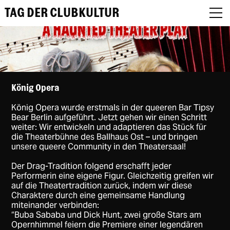
TAG DER CLUBKULTUR
About
König Opera
König Opera wurde erstmals in der queeren Bar Tipsy
Programm
Bear Berlin aufgeführt. Jetzt gehen wir einen Schritt
weiter: Wir entwickeln und adaptieren das Stück für
Podcast
die Theaterbühne des Ballhaus Ost – und bringen
unsere queere Community in den Theatersaal!
Festival Recap
Der Drag-Tradition folgend erschafft jeder
Performerin eine eigene Figur. Gleichzeitig greifen wir
Award Jury
auf die Theatertradition zurück, indem wir diese
Charaktere durch eine gemeinsame Handlung
DE
miteinander verbinden:
“Buba Sababa und Dick Hunt, zwei große Stars am
Opernhimmel feiern die Premiere einer legendären
EN