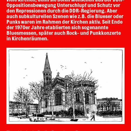
Oppositionsbewegung Unterschlupf und Schutz vor
den Repressionen durch die DDR-Regierung. Aber
auch subkulturellen Szenen wie z.B. die Blueser oder
Punks waren im Rahmen der Kirchen aktiv. Seit Ende
der 1970er Jahre etablierten sich sogenannte
Bluesmessen, später auch Rock- und Punkkonzerte
in Kirchenräumen.