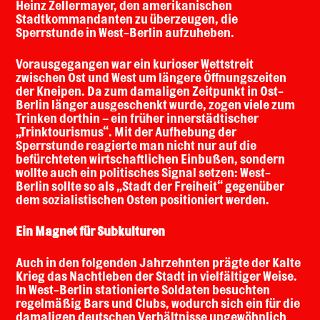
Heinz Zellermayer, den amerikanischen
Stadtkommandanten zu überzeugen, die
Sperrstunde in West-Berlin aufzuheben.
Vorausgegangen war ein kurioser Wettstreit
zwischen Ost und West um längere Öffnungszeiten
der Kneipen. Da zum damaligen Zeitpunkt in Ost-
Berlin länger ausgeschenkt wurde, zogen viele zum
Trinken dorthin – ein früher innerstädtischer
„Trinktourismus“. Mit der Aufhebung der
Sperrstunde reagierte man nicht nur auf die
befürchteten wirtschaftlichen Einbußen, sondern
wollte auch ein politisches Signal setzen: West-
Berlin sollte so als „Stadt der Freiheit“ gegenüber
dem sozialistischen Osten positioniert werden.
Ein Magnet für Subkulturen
Auch in den folgenden Jahrzehnten prägte der Kalte
Krieg das Nachtleben der Stadt in vielfältiger Weise.
In West-Berlin stationierte Soldaten besuchten
regelmäßig Bars und Clubs, wodurch sich ein für die
damaligen deutschen Verhältnisse ungewöhnlich