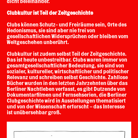
dicht beieinander.
Clubkultur ist Teil der Zeitgeschichte
Clubs können Schutz- und Freiräume sein, Orte des
Hedonismus, sie sind aber nie frei von
gesellschaftlichen Widersprüchen oder bleiben vom
Weltgeschehen unberührt.
Clubkultur ist zudem selbst Teil der Zeitgeschichte.
Das ist heute unbestreitbar. Clubs waren immer von
gesamtgesellschaftlicher Bedeutung, sie sind von
sozialer, kultureller, wirtschaftlicher und politischer
Relevanz und schreiben selbst Geschichte. Zahllose
Bücher wurden in den letzten Jahrzehnten über das
Berliner Nachtleben verfasst, es gibt Dutzende von
Dokumentarfilmen und Fernsehserien, die Berliner
Clubgeschichte wird in Ausstellungen thematisiert
und von der Wissenschaft erforscht – das Interesse
ist unübersehbar groß.