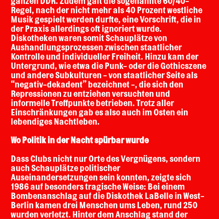
ganzen DDR. Zudem galt die sogenannte 60/40-
Regel, nach der nicht mehr als 40 Prozent westliche
Musik gespielt werden durfte, eine Vorschrift, die in
der Praxis allerdings oft ignoriert wurde.
Diskotheken waren somit Schauplätze von
Aushandlungsprozessen zwischen staatlicher
Kontrolle und individueller Freiheit. Hinzu kam der
Untergrund, wie etwa die Punk- oder die Gothicszene
und andere Subkulturen - von staatlicher Seite als
“negativ-dekadent” bezeichnet -, die sich den
Repressionen zu entziehen versuchten und
informelle Treffpunkte betrieben. Trotz aller
Einschränkungen gab es also auch im Osten ein
lebendiges Nachtleben.
Wo Politik in der Nacht spürbar wurde
Dass Clubs nicht nur Orte des Vergnügens, sondern
auch Schauplätze politischer
Auseinandersetzungen sein konnten, zeigte sich
1986 auf besonders tragische Weise: Bei einem
Bombenanschlag auf die Diskothek LaBelle in West-
Berlin kamen drei Menschen ums Leben, rund 250
wurden verletzt. Hinter dem Anschlag stand der