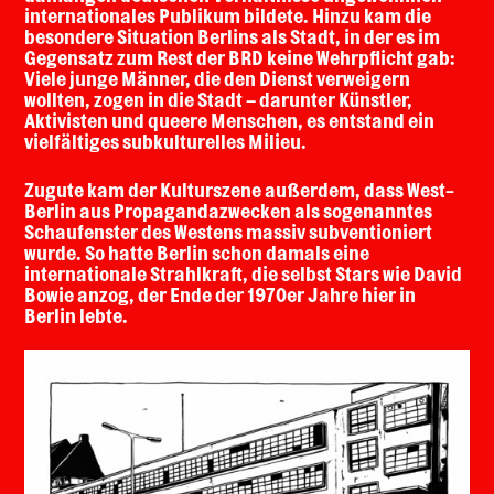
internationales Publikum bildete. Hinzu kam die
besondere Situation Berlins als Stadt, in der es im
Gegensatz zum Rest der BRD keine Wehrpflicht gab:
Viele junge Männer, die den Dienst verweigern
wollten, zogen in die Stadt –
darunter Künstler,
Aktivisten und queere Menschen, es entstand ein
vielfältiges subkulturelles Milieu.
Zugute kam der Kulturszene außerdem, dass West-
Berlin aus Propagandazwecken als sogenanntes
Schaufenster des Westens massiv subventioniert
wurde. So hatte Berlin schon damals eine
internationale Strahlkraft, die selbst Stars wie David
Bowie anzog, der Ende der 1970er Jahre hier in
Berlin lebte.