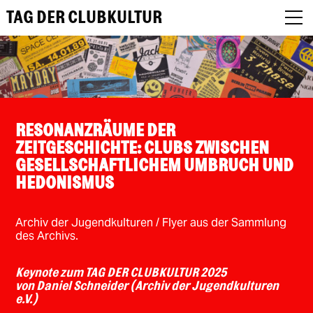
TAG DER CLUBKULTUR
About
RESONANZRÄUME DER
ZEITGESCHICHTE: CLUBS ZWISCHEN
Programm
GESELLSCHAFTLICHEM UMBRUCH UND
Podcast
HEDONISMUS
Festival Recap
Archiv der Jugendkulturen / Flyer aus der Sammlung
des Archivs.
Award Jury
Keynote zum TAG DER CLUBKULTUR 2025
DE
von Daniel Schneider (Archiv der Jugendkulturen
e.V.)
EN