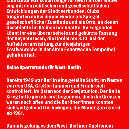
Clubkultur war schon lange vor dem Fall der Mauer
eng mit den politischen und gesellschaftlichen
Entwicklungen der Stadt verbunden. Clubs
fungierten dabei immer wieder als Spiegel
gesellschaftlicher Zustände und als Orte, an denen
Geschichte im Kleinen nachhallte. Im Folgenden
könnt ihr eine überarbeitete und gekürzte Fassung
der Keynote lesen, die Daniel am 3.10. bei der
Auftaktveranstaltung zur diesjährigen
Festivalwoche in der Alten Feuerwache Tempelhof
gehalten hat.
Keine Sperrstunde für West-Berlin
Bereits 1949 war Berlin eine geteilte Stadt: Im Westen
von den USA, Großbritannien und Frankreich
kontrolliert, im Osten von der Sowjetunion. Der Kalte
Krieg hatte gerade erst begonnen, doch die Grenzen
waren noch offen und die Berliner*innen konnten
sich weitgehend frei bewegen, die Mauer gab es erst
ab 1961.
Damals gelang es dem West-Berliner Gastronom