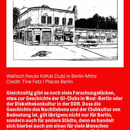
Walfisch (heute KitKat Club) in Berlin-Mitte
Credit: Tine Fetz / Places Berlin
Gleichzeitig gibt es noch viele Forschungslücken,
etwa zur Geschichte der GI-Clubs in West-Berlin oder
der Diskothekenkultur in der DDR. Dass die
Geschichte des Nachtlebens und der Clubkultur von
Bedeutung ist, gilt übrigens nicht nur für Berlin,
sondern auch für andere Städte, denn es handelt
sich hierbei auch um einen für viele Menschen