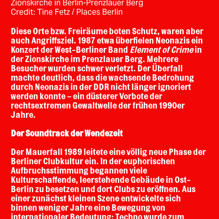
Zionskirche in Berlin-Prenzlauer Berg
Credit: Tine Fetz / Places Berlin
Diese Orte bzw. Freiräume boten Schutz, waren aber
auch Angriffsziel. 1987 etwa überfielen Neonazis ein
Konzert der West-Berliner Band
Element of Crime
in
der Zionskirche im Prenzlauer Berg. Mehrere
Besucher wurden schwer verletzt. Der Überfall
machte deutlich, dass die wachsende Bedrohung
durch Neonazis in der DDR nicht länger ignoriert
werden konnte – ein düsterer Vorbote der
rechtsextremen Gewaltwelle der frühen 1990er
Jahre.
Der Soundtrack der Wendezeit
Der Mauerfall 1989 leitete eine völlig neue Phase der
Berliner Clubkultur ein. In der euphorischen
Aufbruchsstimmung begannen viele
Kulturschaffende, leerstehende Gebäude in Ost-
Berlin zu besetzen und dort Clubs zu eröffnen. Aus
einer zunächst kleinen Szene entwickelte sich
binnen weniger Jahre eine Bewegung von
internationaler Bedeutung: Techno wurde zum