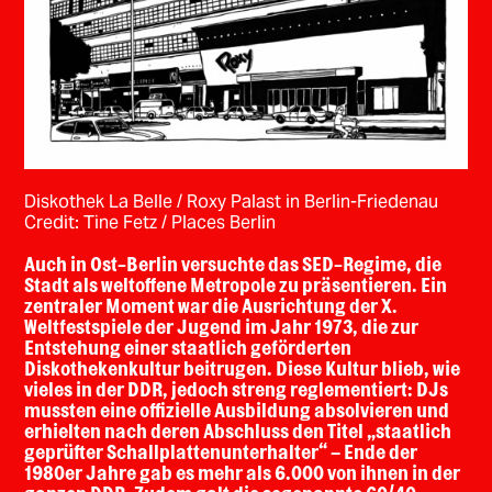
Diskothek La Belle / Roxy Palast in Berlin-Friedenau
Credit: Tine Fetz / Places Berlin
Auch in Ost-Berlin versuchte das SED-Regime, die
Stadt als weltoffene Metropole zu präsentieren. Ein
zentraler Moment war die Ausrichtung der X.
Weltfestspiele der Jugend im Jahr 1973, die zur
Entstehung einer staatlich geförderten
Diskothekenkultur beitrugen. Diese Kultur blieb, wie
vieles in der DDR, jedoch streng reglementiert: DJs
mussten eine offizielle Ausbildung absolvieren und
erhielten nach deren Abschluss den Titel „staatlich
geprüfter Schallplattenunterhalter“ – Ende der
1980er Jahre gab es mehr als 6.000 von ihnen in der