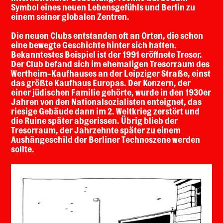
Symbol eines neuen Lebensgefühls und Berlin zu
einem seiner globalen Zentren.
Die neuen Clubs entstanden oft an Orten, die schon
eine bewegte Geschichte hinter sich hatten.
Bekanntestes Beispiel ist der 1991 eröffnete Tresor.
Der Club befand sich im ehemaligen Tresorraum des
Wertheim-Kaufhauses an der Leipziger Straße, einst
das größte Kaufhaus Europas. Der Konzern, der
einer jüdischen Familie gehörte, wurde in den 1930er
Jahren von den Nationalsozialisten enteignet, das
riesige Gebäude dann im 2. Weltkrieg zerstört und
die Ruine später abgerissen. Übrig blieb der
Tresorraum, der Jahrzehnte später zu einem
Aushängeschild der Berliner Technoszene werden
sollte.