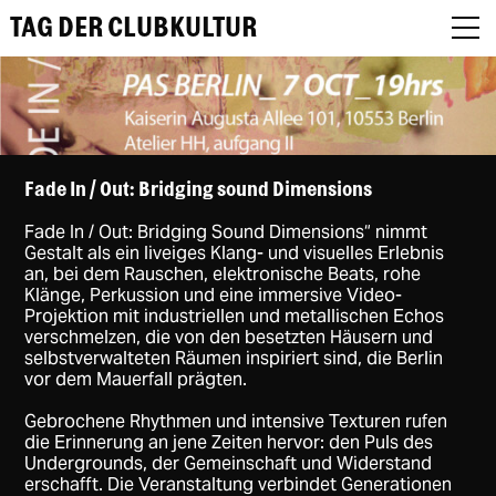
TAG DER CLUBKULTUR
About
Fade In / Out: Bridging sound Dimensions
Fade In / Out: Bridging Sound Dimensions“ nimmt
Programm
Gestalt als ein liveiges Klang- und visuelles Erlebnis
an, bei dem Rauschen, elektronische Beats, rohe
Podcast
Klänge, Perkussion und eine immersive Video-
Projektion mit industriellen und metallischen Echos
verschmelzen, die von den besetzten Häusern und
Festival Recap
selbstverwalteten Räumen inspiriert sind, die Berlin
vor dem Mauerfall prägten.
Award Jury
Gebrochene Rhythmen und intensive Texturen rufen
DE
die Erinnerung an jene Zeiten hervor: den Puls des
Undergrounds, der Gemeinschaft und Widerstand
erschafft. Die Veranstaltung verbindet Generationen
EN