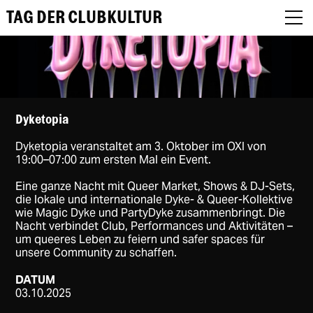
TAG DER CLUBKULTUR
About
Dyketopia
Dyketopia veranstaltet am 3. Oktober im OXI von
Programm
19:00–07:00 zum ersten Mal ein Event.
Podcast
Eine ganze Nacht mit Queer Market, Shows & DJ-Sets,
die lokale und internationale Dyke- & Queer-Kollektive
wie Magic Dyke und PartyDyke zusammenbringt. Die
Festival Recap
Nacht verbindet Club, Performances und Aktivitäten –
um queeres Leben zu feiern und safer spaces für
Award Jury
unsere Community zu schaffen.
DE
DATUM
03.10.2025
EN