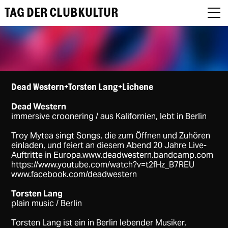
TAG DER CLUBKULTUR
About
Dead Western+Torsten Lang+Lichene
Dead Western
Programm
immersive croonering / aus Kalifornien, lebt in Berlin
Podcast
Troy Mytea singt Songs, die zum Öffnen und Zuhören
einladen, und feiert an diesem Abend 20 Jahre Live-
Auftritte in Europa.
www.deadwestern.bandcamp.com
Festival Recap
https://www.youtube.com/watch?v=t2fHz_B7REU
www.facebook.com/deadwestern
Award Jury
Torsten Lang
DE
plain music / Berlin
Torsten Lang ist ein in Berlin lebender Musiker,
EN