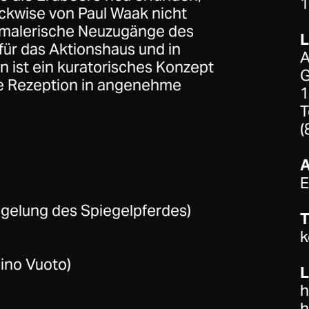
1
ockwise von Paul Waak nicht
 malerische Neuzugänge des
für das Aktionshaus und in
A
 ist ein kuratorisches Konzept
G
he Rezeption in angenehme
1
T
(
E
egelung des Spiegelpferdes)
T
k
aino Vuoto)
L
h
h