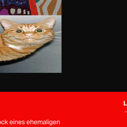
L
→
ock eines ehemaligen