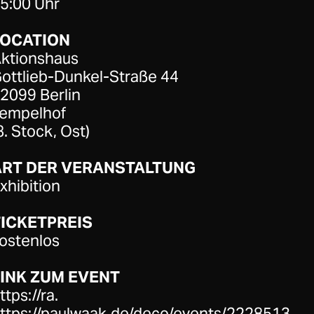
5:00 Uhr
LOCATION
ktionshaus
ottlieb-Dunkel-Straße 44
2099 Berlin
empelhof
8. Stock, Ost)
ART DER VERANSTALTUNG
xhibition
ICKETPREIS
ostenlos
INK ZUM EVENT
ttps://ra.
ttps://paulwaak.de/de
co/events/2228513