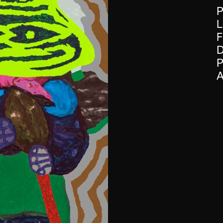
P
L
F
D
P
A