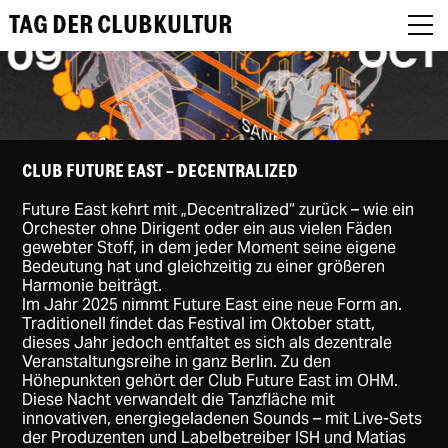
TAG DER CLUBKULTUR
About
CLUB FUTURE EAST - DECENTRALIZED
Future East kehrt mit „Decentralized“ zurück – wie ein
Programm
Orchester ohne Dirigent oder ein aus vielen Fäden
gewebter Stoff, in dem jeder Moment seine eigene
Podcast
Bedeutung hat und gleichzeitig zu einer größeren
Harmonie beiträgt.
Im Jahr 2025 nimmt Future East eine neue Form an.
Festival Recap
Traditionell findet das Festival im Oktober statt,
dieses Jahr jedoch entfaltet es sich als dezentrale
Award Jury
Veranstaltungsreihe in ganz Berlin. Zu den
Höhepunkten gehört der Club Future East im OHM.
DE
Diese Nacht verwandelt die Tanzfläche mit
innovativen, energiegeladenen Sounds – mit Live-Sets
der Produzenten und Labelbetreiber ISH und Matias
EN